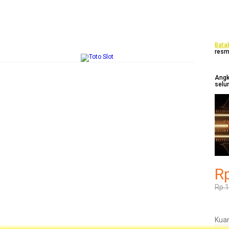
Bata
resm
Angk
selu
R
Rp.
Kuan